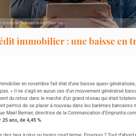
t immobilier : une baisse en trompe l’œil
édit immobilier : une baisse en t
mmobilier en novembre fait état d’une baisse quasi-généralisée, 
a pas. « Il ne s’agit en aucun cas d’un mouvement généralisé bai
nt du retour dans le marché d’un grand réseau qui était totaleme
 ont permis de se placer à nouveau dans les barèmes bancaires
 Maël Bernier, directrice de la Communication d’Empruntis.com. 
r 25 ans, de 4,45 %
.
 des taux à plus ou moins court terme. Pourquoi ? Tout d’abord