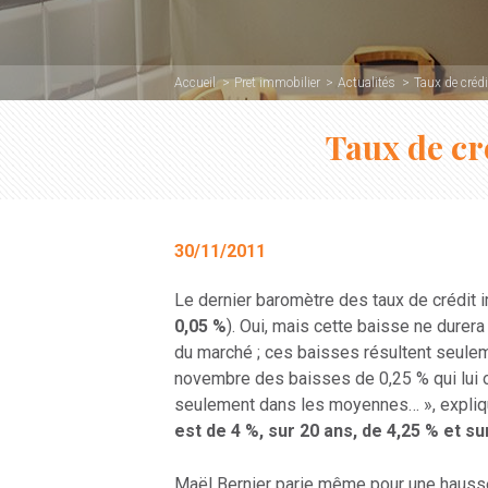
Accueil
Pret immobilier
Actualités
Taux de crédi
Taux de cr
30/11/2011
Le dernier baromètre des taux de crédit i
0,05 %
). Oui, mais cette baisse ne durer
du marché ; ces baisses résultent seuleme
novembre des baisses de 0,25 % qui lui
seulement dans les moyennes… », explique
est de 4 %, sur 20 ans, de 4,25 % et su
Maël Bernier parie même pour une hausse