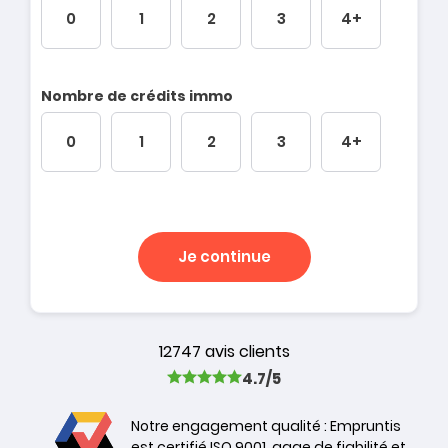
0
1
2
3
4+
Nombre de crédits immo
0
1
2
3
4+
Je continue
12747 avis clients
4.7/5
Notre engagement qualité : Empruntis
est certifié ISO 9001, gage de fiabilité et