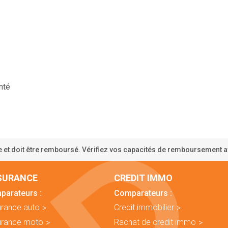
nté
 et doit être remboursé. Vérifiez vos capacités de remboursement 
SURANCE
CREDIT IMMO
parateurs :
Comparateurs :
rance auto
Credit immobilier
urance moto
Rachat de credit immo