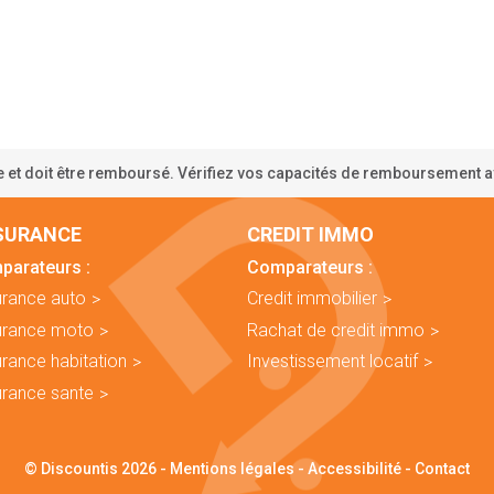
 et doit être remboursé. Vérifiez vos capacités de remboursement 
SURANCE
CREDIT IMMO
parateurs :
Comparateurs :
rance auto
Credit immobilier
urance moto
Rachat de credit immo
rance habitation
Investissement locatif
rance sante
© Discountis 2026 -
Mentions légales
-
Accessibilité
-
Contact