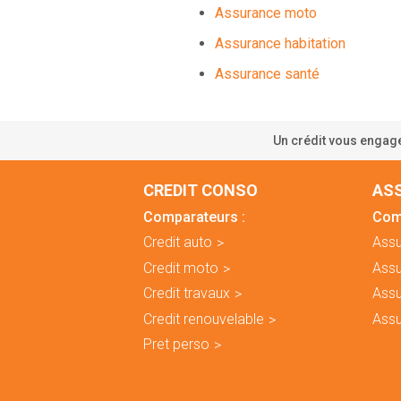
Assurance moto
Assurance habitation
Assurance santé
Un crédit vous engage
CREDIT CONSO
AS
Comparateurs :
Com
Credit auto
Assu
Credit moto
Ass
Credit travaux
Assu
Credit renouvelable
Assu
Pret perso