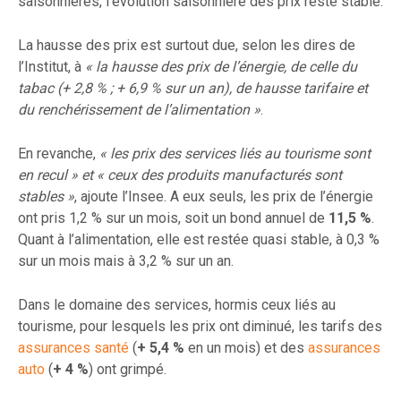
saisonnières, l’évolution saisonnière des prix reste stable.
La hausse des prix est surtout due, selon les dires de
l’Institut, à
« la hausse des prix de l’énergie, de celle du
tabac (+ 2,8 % ; + 6,9 % sur un an), de hausse tarifaire et
du renchérissement de l’alimentation »
.
En revanche,
« les prix des services liés au tourisme sont
en recul » et « ceux des produits manufacturés sont
stables »
, ajoute l’Insee. A eux seuls, les prix de l’énergie
ont pris 1,2 % sur un mois, soit un bond annuel de
11,5 %
.
Quant à l’alimentation, elle est restée quasi stable, à 0,3 %
sur un mois mais à 3,2 % sur un an.
Dans le domaine des services, hormis ceux liés au
tourisme, pour lesquels les prix ont diminué, les tarifs des
assurances santé
(
+ 5,4 %
en un mois) et des
assurances
auto
(
+ 4 %
) ont grimpé.