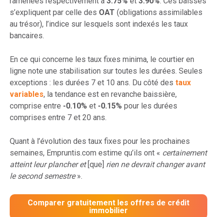
ramenées respectivement à
3.75%
et
3.90%
. Ces baisses
s’expliquent par celle des
OAT
(obligations assimilables
au trésor), l’indice sur lesquels sont indexés les taux
bancaires.
En ce qui concerne les taux fixes minima, le courtier en
ligne note une stabilisation sur toutes les durées. Seules
exceptions : les durées 7 et 10 ans. Du côté des
taux
variables
, la tendance est en revanche baissière,
comprise entre
-0.10%
et
-0.15%
pour les durées
comprises entre 7 et 20 ans.
Quant à l’évolution des taux fixes pour les prochaines
semaines, Empruntis.com estime qu’ils ont «
certainement
atteint leur plancher et
[que]
rien ne devrait changer avant
le second semestre
».
Comparer gratuitement les offres de crédit
immobilier