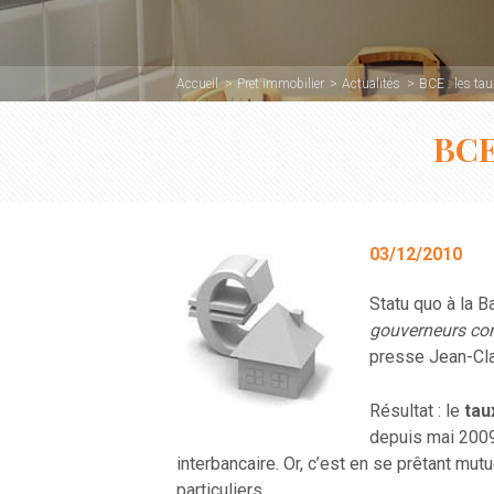
Accueil
Pret immobilier
Actualités
BCE : les ta
BCE
03/12/2010
Statu quo à la 
gouverneurs con
presse Jean-Clau
Résultat : le
tau
depuis mai 2009.
interbancaire. Or, c’est en se prêtant mu
particuliers.