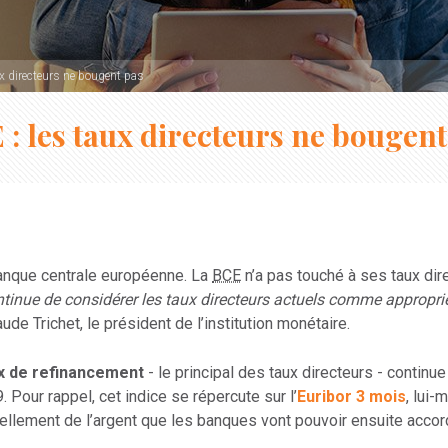
ux directeurs ne bougent pas
 : les taux directeurs ne bougent
Banque centrale européenne. La
BCE
n’a pas touché à ses taux dire
tinue de considérer les taux directeurs actuels comme appropri
de Trichet, le président de l’institution monétaire.
x de refinancement
- le principal des taux directeurs - continue
 Pour rappel, cet indice se répercute sur l’
Euribor 3 mois
, lui
tuellement de l’argent que les banques vont pouvoir ensuite acco